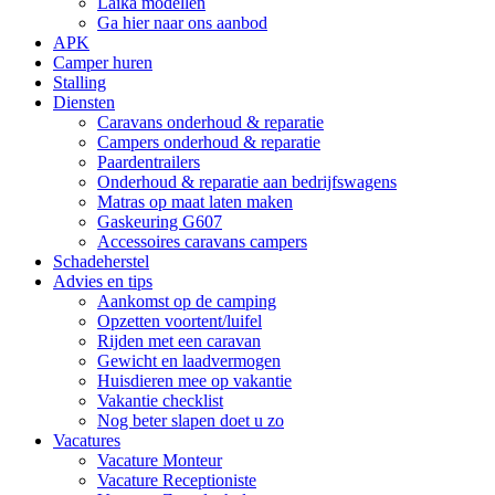
Laika modellen
Ga hier naar ons aanbod
APK
Camper huren
Stalling
Diensten
Caravans onderhoud & reparatie
Campers onderhoud & reparatie
Paardentrailers
Onderhoud & reparatie aan bedrijfswagens
Matras op maat laten maken
Gaskeuring G607
Accessoires caravans campers
Schadeherstel
Advies en tips
Aankomst op de camping
Opzetten voortent/luifel
Rijden met een caravan
Gewicht en laadvermogen
Huisdieren mee op vakantie
Vakantie checklist
Nog beter slapen doet u zo
Vacatures
Vacature Monteur
Vacature Receptioniste