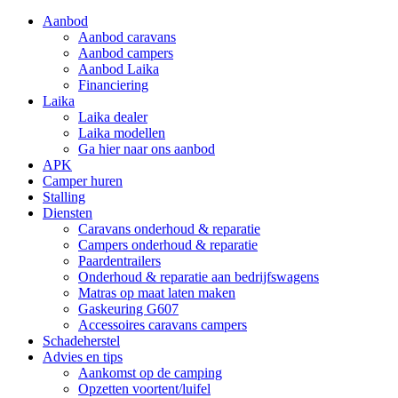
Aanbod
Aanbod caravans
Aanbod campers
Aanbod Laika
Financiering
Laika
Laika dealer
Laika modellen
Ga hier naar ons aanbod
APK
Camper huren
Stalling
Diensten
Caravans onderhoud & reparatie
Campers onderhoud & reparatie
Paardentrailers
Onderhoud & reparatie aan bedrijfswagens
Matras op maat laten maken
Gaskeuring G607
Accessoires caravans campers
Schadeherstel
Advies en tips
Aankomst op de camping
Opzetten voortent/luifel