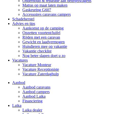
Onderhoud & reparatie aan bedrijfswagens
Matras op maat laten maken
Gaskeuring G607
Accessoires caravans campers
Schadeherstel
Advies en tips
Aankomst op de camping
Opzetten voortent/luifel
Rijden met een caravan
Gewicht en laadvermogen
Huisdieren mee op vakantie
Vakantie checklist
Nog beter slapen doet u zo
Vacatures
Vacature Monteur
Vacature Receptioniste
Vacature Zaterdaghulp
Aanbod
Aanbod caravans
Aanbod campers
Aanbod Laika
Financiering
Laika
Laika dealer