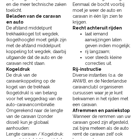
en die meer technische zaken
Eenmaal de bocht voorbij
toelicht.
moet je weer de auto en
Beladen van de caravan
caravan in één lijn zien te
en auto
krijgen.
De afstand middelpunt
Recht achteruit rijden
trekhaakkogel tot wegdek,
laat iemand
(kogelhoogte) moet gelijk zijn
aanwijzingen laten
met de afstand middelpunt
geven indien mogelijk;
koppeling tot wegdek, daarbij
rij langzaam;
uitgaande dat de auto en de
voer steeds kleine
caravan recht staan.
correcties uit.
Kogeldruk
Rij-instructie
De druk van de
Diverse instanties (o.a. de
caravankoppeling op de
ANWB, en de Nederlandse
kogel van de trekhaak
caravanclub) organiseren
(kogeldruk) is van belang
cursussen waar je je kunt
voor het weggedrag van de
bekwamen in het rijden met
auto-caravancombinatie.
een caravan.
Omgerekend naar de lengte
Afremmen en paniekstop
van de caravan (zonder
Wanneer de remmen van uw
dissel) kun je globaal
caravan goed zijn afgesteld,
aanhouden:
zal bijna meteen als de auto
Lengte caravan / Kogeldruk:
remt de caravan zelf ook