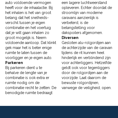
auto voldoende vermogen
een lagere luchtweerstand
heeft voor de inhaalactie. Bij
opleveren. Echter doordat de
het inhalen is het van groot
stroomlijn van moderne
belang dat het snelheids­
caravans aanzienlijk is
verschil tussen je eigen
verbeterd, is de
combinatie en het voertuig
belangstelling voor
dat je wilt gaan inhalen zo
dakspoilers afgenomen.
groot mogelijk is. Neem
Diversen
voldoende aanloop. Dat klinkt
Gesloten alu-rolgordijen aan
gek maar het is beter enige
de achterzijde van de caravan
ruimte te laten tussen de
tijdens de rit kunnen heel
voorligger en je eigen auto.
hinderlijk en verblindend zijn
Parkeren
voor achterliggers. Hetzelfde
Bij parkeren dient u te
geldt ook voor tegenliggers
behalve de lengte van je
door de rolgordijen aan de
combinatie is ook extra er
voorzijde. Laat daarom de
ruimte nodig om de
bewuste rolgordijnen,
combinatie recht te zetten. De
vanwege de veiligheid, open.
benodigde ruimte bedraagt