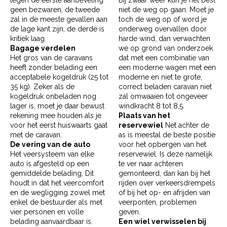
tegen de eerste aanbeveling
Bij zwaar weer kun je het best
geen bezwaren, de tweede
niet de weg op gaan. Moet je
zal in de meeste gevallen aan
toch de weg op of word je
de lage kant zijn, de derde is
onderweg overvallen door
kritiek laag.
harde wind, dan verwachten
Bagage verdelen
we op grond van onderzoek
Het gros van de caravans
dat met een combinatie van
heeft zonder belading een
een moderne wagen met een
acceptabele kogeldruk (25 tot
moderne en niet te grote,
35 kg). Zeker als de
correct beladen caravan niet
kogeldruk onbeladen nog
zal omwaaien tot ongeveer
lager is, moet je daar bewust
windkracht 8 tot 8,5.
rekening mee houden als je
Plaats van het
voor het eerst huiswaarts gaat
reservewiel
Net achter de
met de caravan.
as is meestal de beste positie
De vering van de auto
voor het opbergen van het
Het veersysteem van elke
reservewiel. Is deze namelijk
auto is afgesteld op een
te ver naar achteren
gemiddelde belading, Dit
gemonteerd, dan kan bij het
houdt in dat het veercomfort
rijden over verkeersdrempels
en de wegligging zowel met
of bij het op- en afrijden van
enkel de bestuurder als met
veerponten, problemen
vier personen en volle
geven.
belading aanvaardbaar is.
Een wiel verwisselen bij