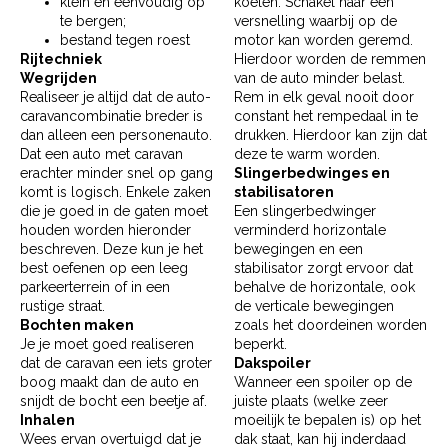
klein en eenvoudig op
koelen. Schakel naar een
te bergen;
versnelling waarbij op de
bestand tegen roest
motor kan worden geremd.
Rijtechniek
Hierdoor worden de remmen
Wegrijden
van de auto minder belast.
Realiseer je altijd dat de auto-
Rem in elk geval nooit door
caravancombinatie breder is
constant het rempedaal in te
dan alleen een personenauto.
drukken. Hierdoor kan zijn dat
Dat een auto met caravan
deze te warm worden.
erachter minder snel op gang
Slingerbedwinges en
komt is logisch. Enkele zaken
stabilisatoren
die je goed in de gaten moet
Een slingerbedwinger
houden worden hieronder
verminderd horizontale
beschreven. Deze kun je het
bewegingen en een
best oefenen op een leeg
stabilisator zorgt ervoor dat
parkeerterrein of in een
behalve de horizontale, ook
rustige straat.
de verticale bewegingen
Bochten maken
zoals het doordeinen worden
Je je moet goed realiseren
beperkt.
dat de caravan een iets groter
Dakspoiler
boog maakt dan de auto en
Wanneer een spoiler op de
snijdt de bocht een beetje af.
juiste plaats (welke zeer
Inhalen
moeilijk te bepalen is) op het
Wees ervan overtuigd dat je
dak staat, kan hij inderdaad