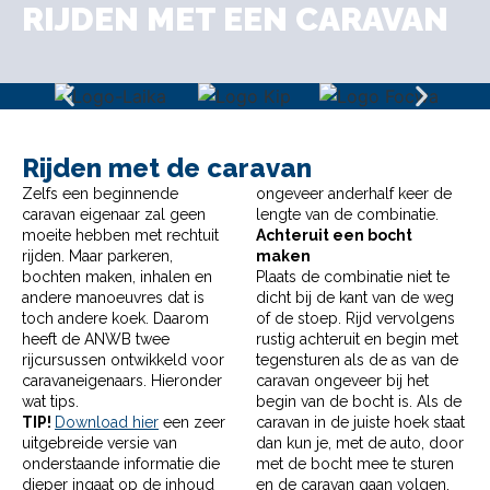
RIJDEN MET EEN CARAVAN
Rijden met de caravan
Zelfs een beginnende
ongeveer anderhalf keer de
caravan eigenaar zal geen
lengte van de combinatie.
moeite hebben met rechtuit
Achteruit een bocht
rijden. Maar parkeren,
maken
bochten maken, inhalen en
Plaats de combinatie niet te
andere manoeuvres dat is
dicht bij de kant van de weg
toch andere koek. Daarom
of de stoep. Rijd vervolgens
heeft de ANWB twee
rustig achteruit en begin met
rijcursussen ontwikkeld voor
tegensturen als de as van de
caravaneigenaars. Hieronder
caravan ongeveer bij het
wat tips.
begin van de bocht is. Als de
TIP!
Download hier
een zeer
caravan in de juiste hoek staat
uitgebreide versie van
dan kun je, met de auto, door
onderstaande informatie die
met de bocht mee te sturen
dieper ingaat op de inhoud
en de caravan gaan volgen.