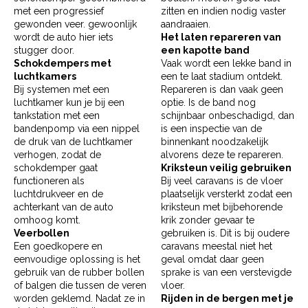
met een progressief
zitten en indien nodig vaster
gewonden veer. gewoonlijk
aandraaien.
wordt de auto hier iets
Het laten repareren van
stugger door.
een kapotte band
Schokdempers met
Vaak wordt een lekke band in
luchtkamers
een te laat stadium ontdekt.
Bij systemen met een
Repareren is dan vaak geen
luchtkamer kun je bij een
optie. Is de band nog
tankstation met een
schijnbaar onbeschadigd, dan
bandenpomp via een nippel
is een inspectie van de
de druk van de luchtkamer
binnenkant noodzakelijk
verhogen, zodat de
alvorens deze te repareren.
schokdemper gaat
Kriksteun veilig gebruiken
functioneren als
Bij veel caravans is de vloer
luchtdrukveer en de
plaatselijk versterkt zodat een
achterkant van de auto
kriksteun met bijbehorende
omhoog komt.
krik zonder gevaar te
Veerbollen
gebruiken is. Dit is bij oudere
Een goedkopere en
caravans meestal niet het
eenvoudige oplossing is het
geval omdat daar geen
gebruik van de rubber bollen
sprake is van een verstevigde
of balgen die tussen de veren
vloer.
worden geklemd. Nadat ze in
Rijden in de bergen met je