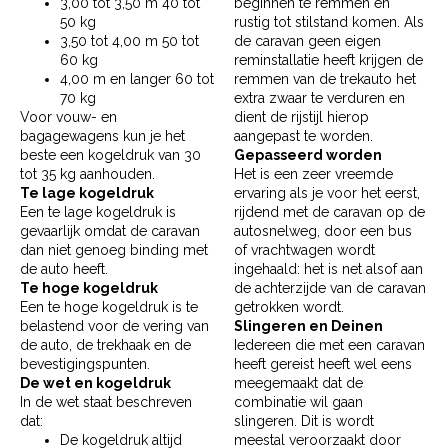
3,00 tot 3,50 m 40 tot
beginnen te remmen en
50 kg
rustig tot stilstand komen. Als
3,50 tot 4,00 m 50 tot
de caravan geen eigen
60 kg
reminstallatie heeft krijgen de
4,00 m en langer 60 tot
remmen van de trekauto het
70 kg
extra zwaar te verduren en
Voor vouw- en
dient de rijstijl hierop
bagagewagens kun je het
aangepast te worden.
beste een kogeldruk van 30
Gepasseerd worden
tot 35 kg aanhouden.
Het is een zeer vreemde
Te lage kogeldruk
ervaring als je voor het eerst,
Een te lage kogeldruk is
rijdend met de caravan op de
gevaarlijk omdat de caravan
autosnelweg, door een bus
dan niet genoeg binding met
of vrachtwagen wordt
de auto heeft.
ingehaald: het is net alsof aan
Te hoge kogeldruk
de achterzijde van de caravan
Een te hoge kogeldruk is te
getrokken wordt.
belastend voor de vering van
Slingeren en Deinen
de auto, de trekhaak en de
Iedereen die met een caravan
bevestigingspunten.
heeft gereist heeft wel eens
De wet en kogeldruk
meegemaakt dat de
In de wet staat beschreven
combinatie wil gaan
dat:
slingeren. Dit is wordt
De kogeldruk altijd
meestal veroorzaakt door