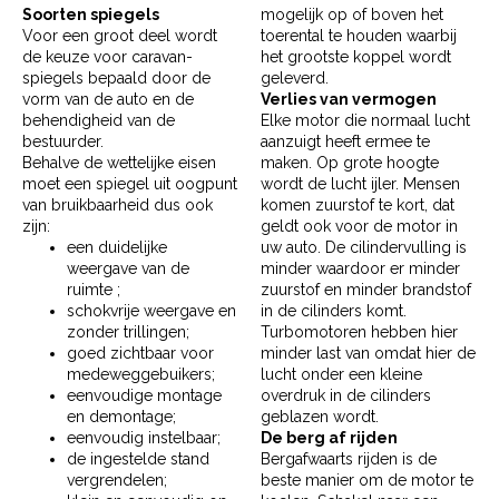
Soorten spiegels
mogelijk op of boven het
Voor een groot deel wordt
toerental te houden waarbij
de keuze voor caravan-
het grootste koppel wordt
spiegels bepaald door de
geleverd.
vorm van de auto en de
Verlies van vermogen
behendigheid van de
Elke motor die normaal lucht
bestuurder.
aanzuigt heeft ermee te
Behalve de wettelijke eisen
maken. Op grote hoogte
moet een spiegel uit oogpunt
wordt de lucht ijler. Mensen
van bruikbaarheid dus ook
komen zuurstof te kort, dat
zijn:
geldt ook voor de motor in
een duidelijke
uw auto. De cilindervulling is
weergave van de
minder waardoor er minder
ruimte ;
zuurstof en minder brandstof
schokvrije weergave en
in de cilinders komt.
zonder trillingen;
Turbomotoren hebben hier
goed zichtbaar voor
minder last van omdat hier de
medeweggebuikers;
lucht onder een kleine
eenvoudige montage
overdruk in de cilinders
en demontage;
geblazen wordt.
eenvoudig instelbaar;
De berg af rijden
de ingestelde stand
Bergafwaarts rijden is de
vergrendelen;
beste manier om de motor te