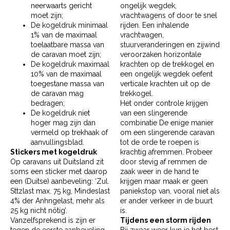
neerwaarts gericht
ongelijk wegdek,
moet zijn;
vrachtwagens of door te snel
De kogeldruk minimaal
rijden. Een inhalende
1% van de maximaal
vrachtwagen,
toelaatbare massa van
stuurveranderingen en zijwind
de caravan moet zijn;
veroorzaken horizontale
De kogeldruk maximaal
krachten op de trekkogel en
10% van de maximaal
een ongelijk wegdek oefent
toegestane massa van
verticale krachten uit op de
de caravan mag
trekkogel.
bedragen;
Het onder controle krijgen
De kogeldruk niet
van een slingerende
hoger mag zijn dan
combinatie De enige manier
vermeld op trekhaak of
om een slingerende caravan
aanvullingsblad.
tot de orde te roepen is
Stickers met kogeldruk
krachtig afremmen. Probeer
Op caravans uit Duitsland zit
door stevig af remmen de
soms een sticker met daarop
zaak weer in de hand te
een (Duitse) aanbeveling: ‘Zul.
krijgen maar maak er geen
Sttzlast max. 75 kg, Mindeslast
paniekstop van, vooral niet als
4% der Anhngelast, mehr als
er ander verkeer in de buurt
25 kg nicht nötig’.
is.
Vanzelfsprekend is zijn er
Tijdens een storm rijden