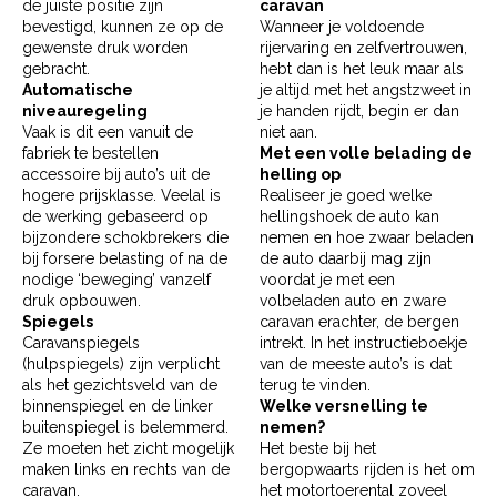
de juiste positie zijn
caravan
bevestigd, kunnen ze op de
Wanneer je voldoende
gewenste druk worden
rijervaring en zelfvertrouwen,
gebracht.
hebt dan is het leuk maar als
Automatische
je altijd met het angstzweet in
niveauregeling
je handen rijdt, begin er dan
Vaak is dit een vanuit de
niet aan.
fabriek te bestellen
Met een volle belading de
accessoire bij auto’s uit de
helling op
hogere prijsklasse. Veelal is
Realiseer je goed welke
de werking gebaseerd op
hellingshoek de auto kan
bijzondere schokbrekers die
nemen en hoe zwaar beladen
bij forsere be­las­ting of na de
de auto daarbij mag zijn
nodige ‘beweging’ vanzelf
voordat je met een
druk opbouwen.
volbeladen auto en zware
Spiegels
caravan erachter, de bergen
Caravanspiegels
intrekt. In het instructieboekje
(hulpspiegels) zijn verplicht
van de meeste auto’s is dat
als het gezichtsveld van de
terug te vinden.
binnenspiegel en de linker
Welke versnelling te
buitenspiegel is belemmerd.
nemen?
Ze moeten het zicht mogelijk
Het beste bij het
maken links en rechts van de
bergopwaarts rijden is het om
caravan.
het motortoerental zoveel