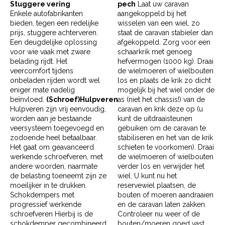
Stuggere vering
pech
Laat uw caravan
Enkele autofabrikanten
aangekoppeld bij het
bieden, tegen een redelijke
wisselen van een wiel, zo
prijs, stuggere achterveren.
staat de caravan stabieler dan
Een deugdelijke oplossing
afgekoppeld. Zorg voor een
voor wie vaak met zware
schaarkrik met genoeg
belading rijdt. Het
hefvermogen (1000 kg). Draai
veercomfort tijdens
de wielmoeren of wielbouten
onbeladen rijden wordt wel
los en plaats de krik zo dicht
eniger mate nadelig
mogelijk bij het wiel onder de
beïnvloed.
(Schroef)Hulpveren
as (niet het chassis!) van de
Hulpveren zijn vrij eenvoudig,
caravan en krik deze op (u
worden aan je bestaande
kunt de uitdraaisteunen
veersysteem toegevoegd en
gebuiken om de caravan te
zodoende heel betaalbaar.
stabiliseren en het van de krik
Het gaat om geavanceerd
schieten te voorkomen). Draai
werkende schroef­veren, met
de wielmoeren of wielbouten
andere woorden, naarmate
verder los en verwijder het
de belasting toeneemt zijn ze
wiel. U kunt nu het
moeilijker in te drukken.
reservewiel plaatsen, de
Schokdempers met
bouten of moeren aandraaien
progressief werkende
en de caravan laten zakken.
schroefveren Hierbij is de
Controleer nu weer of de
schokdemper gecombineerd
bouten/moeren goed vast