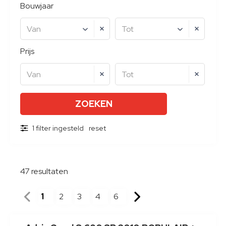
Bouwjaar
Van
Tot
Prijs
Van
Tot
1 filter ingesteld
reset
47
resultaten
1
2
3
4
6