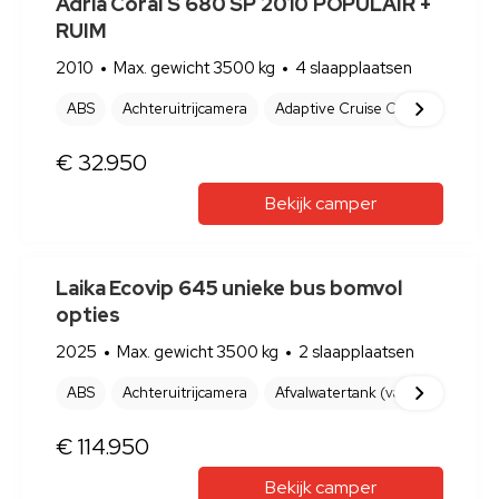
Adria Coral S 680 SP 2010 POPULAIR +
RUIM
2010
Max. gewicht 3500 kg
4 slaapplaatsen
ABS
Achteruitrijcamera
Adaptive Cruise Control
Afva
NEX