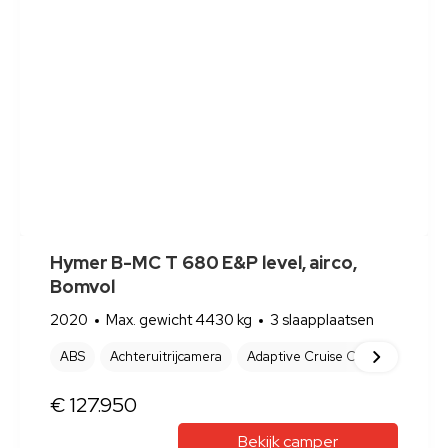
Bekijk camper
Pilote V 600 G Luifel, Fietsenrek, TV,
2023
Max. gewicht 3500 kg
2 slaapplaatsen
ABS
Achteruitrijcamera
Afvalwatertank (vast)
Airbag(s
NEX
€ 64.950
Bekijk camper
Hymer B654 automaat, bomvol opties
2006
Max. gewicht 3900 kg
4 slaapplaatsen
ABS
Achteruitrijcamera
Afvalwatertank (vast)
Afzuigk
NEX