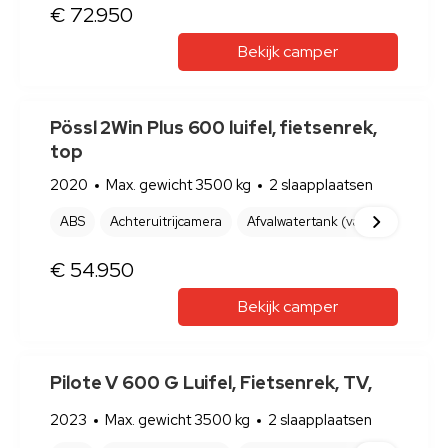
ABS
Achteruitrijcamera
Adaptive Cruise Control
Afva
NEX
€ 124.950
Bekijk camper