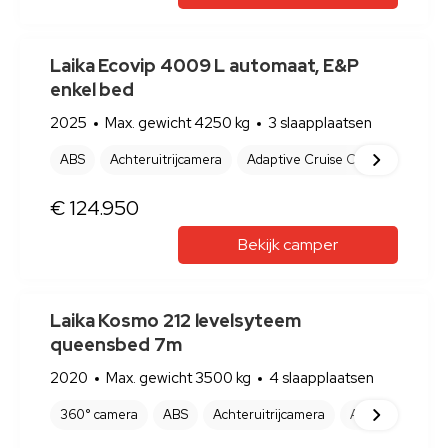
€ 32.950
Bekijk camper
Laika Ecovip 645 unieke bus bomvol
opties
2025
Max. gewicht 3500 kg
2 slaapplaatsen
ABS
Achteruitrijcamera
Afvalwatertank (vast)
Airbag(s
NEX
€ 114.950
Bekijk camper
Laika Ecovip 4009 L automaat, E&P
enkel bed
2025
Max. gewicht 4250 kg
3 slaapplaatsen