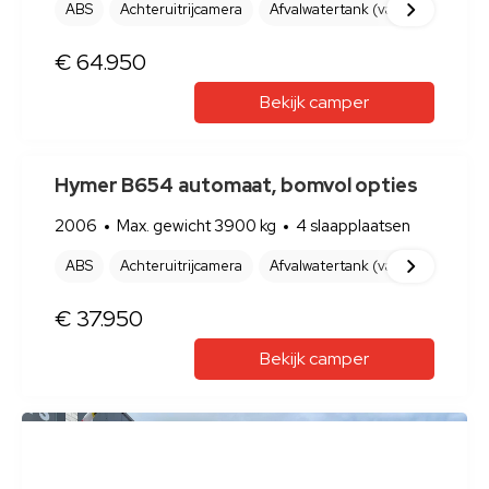
Laika Kosmo 212 levelsyteem
queensbed 7m
2020
Max. gewicht 3500 kg
4 slaapplaatsen
360° camera
ABS
Achteruitrijcamera
Afvalwatertank (
NEX
€ 72.950
Bekijk camper
Pössl 2Win Plus 600 luifel, fietsenrek,
top
2020
Max. gewicht 3500 kg
2 slaapplaatsen
ABS
Achteruitrijcamera
Afvalwatertank (vast)
Airbag(s
NEX
€ 54.950