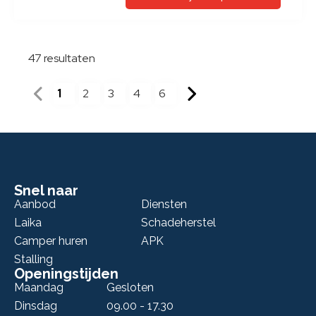
€ 37.950
Bekijk camper
Hymer B-MC T 680 E&P level, airco,