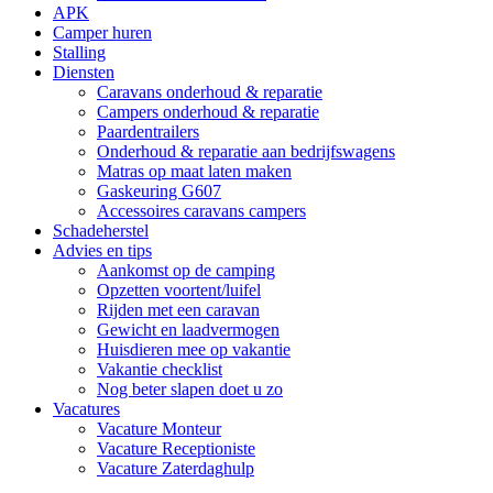
APK
Camper huren
Stalling
Diensten
Caravans onderhoud & reparatie
Campers onderhoud & reparatie
Paardentrailers
Onderhoud & reparatie aan bedrijfswagens
Matras op maat laten maken
Gaskeuring G607
Accessoires caravans campers
Schadeherstel
Advies en tips
Aankomst op de camping
Opzetten voortent/luifel
Rijden met een caravan
Gewicht en laadvermogen
Huisdieren mee op vakantie
Vakantie checklist
Nog beter slapen doet u zo
Vacatures
Vacature Monteur
Vacature Receptioniste
Vacature Zaterdaghulp