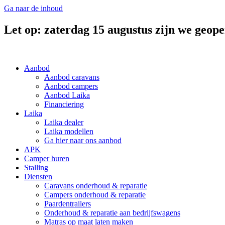
Ga naar de inhoud
Let op: zaterdag 15 augustus zijn we geope
Aanbod
Aanbod caravans
Aanbod campers
Aanbod Laika
Financiering
Laika
Laika dealer
Laika modellen
Ga hier naar ons aanbod
APK
Camper huren
Stalling
Diensten
Caravans onderhoud & reparatie
Campers onderhoud & reparatie
Paardentrailers
Onderhoud & reparatie aan bedrijfswagens
Matras op maat laten maken