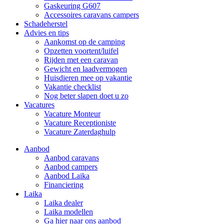
Gaskeuring G607
Accessoires caravans campers
Schadeherstel
Advies en tips
Aankomst op de camping
Opzetten voortent/luifel
Rijden met een caravan
Gewicht en laadvermogen
Huisdieren mee op vakantie
Vakantie checklist
Nog beter slapen doet u zo
Vacatures
Vacature Monteur
Vacature Receptioniste
Vacature Zaterdaghulp
Aanbod
Aanbod caravans
Aanbod campers
Aanbod Laika
Financiering
Laika
Laika dealer
Laika modellen
Ga hier naar ons aanbod