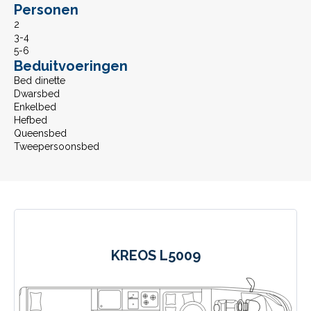
Personen
2
3-4
5-6
Beduitvoeringen
Bed dinette
Dwarsbed
Enkelbed
Hefbed
Queensbed
Tweepersoonsbed
KREOS L5009